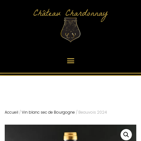
Château Chardonnay
Accueil
/
Vin blanc sec de Bourgogne
/ Beauvois 2024