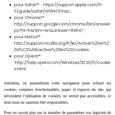
pour Safari™ :
https://support.apple.com/fr-
fr/guide/safari/sfri11471/mac
;
pour Chrome™:
http://support.google.com/chrome/bin/answer.
py?hl=fr&hlrm=en&answer=95647
;
pour Firefox™ :
http://support.mozilla.org/fr/kb/Activer%20et%2
0d%C3%A9sactiver%20les%20cookies
;
pour Opera™
:
http://help.opera.com/Windows/10.20/fr/cookie
s.html
.
Attention, en paramétrant votre navigateur pour refuser les
cookies, certaines fonctionnalités, pages et espaces du site, qui
nécessitent l’utilisation de cookies, ne seront pas accessibles, ce
dont nous ne saurions être responsables.
Pour en savoir plus sur la manière de paramétrer vos logiciels de