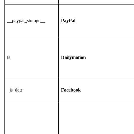
__paypal_storage__
PayPal
ts
Dailymotion
_js_datr
Facebook